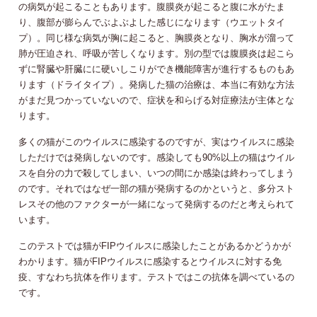
の病気が起こることもあります。腹膜炎が起こると腹に水がたま
り、腹部が膨らんでぶよぶよした感じになります（ウエットタイ
プ）。同じ様な病気が胸に起こると、胸膜炎となり、胸水が溜って
肺が圧迫され、呼吸が苦しくなります。別の型では腹膜炎は起こら
ずに腎臓や肝臓にに硬いしこりができ機能障害が進行するものもあ
ります（ドライタイプ）。発病した猫の治療は、本当に有効な方法
がまだ見つかっていないので、症状を和らげる対症療法が主体とな
ります。
多くの猫がこのウイルスに感染するのですが、実はウイルスに感染
しただけでは発病しないのです。感染しても90%以上の猫はウイル
スを自分の力で殺してしまい、いつの間にか感染は終わってしまう
のです。それではなぜ一部の猫が発病するのかというと、多分スト
レスその他のファクターが一緒になって発病するのだと考えられて
います。
このテストでは猫がFIPウイルスに感染したことがあるかどうかが
わかります。猫がFIPウイルスに感染するとウイルスに対する免
疫、すなわち抗体を作ります。テストではこの抗体を調べているの
です。