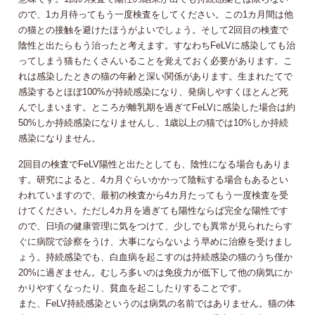
ので、1カ月待ってもう一度検査をしてください。この1カ月間は他
の猫との接触を避けたほうがよいでしょう。そして2回目の検査で
陰性と出たらもう治ったと考えます。すなわちFeLVに感染しても治
ってしまう猫もたくさんいることを覚えておく必要があります。こ
れは感染したときの猫の年齢と深い関係があります。生まれたてで
感染するとほぼ100%が持続感染になり、発病しやすくほとんど死
んでしまいます。ところが離乳期を過ぎてFeLVに感染した場合は約
50%しか持続感染になりませんし、1歳以上の猫では10%しか持続
感染になりません。
2回目の検査でFeLV陽性と出たとしても、陰性になる場合もありま
す。研究によると、4カ月ぐらいかかって陰転する場合もあるとい
われていますので、最初の検査から4カ月たってもう一度検査を受
けてください。ただし4カ月を過ぎても陽性ならば完全な陽性です
ので、日頃の健康管理に気をつけて、少しでも異常が見られたらす
ぐに病院で診察をうけ、大事にならないよう早めに治療を受けまし
ょう。持続感染でも、白血病を起こすのは持続感染の猫のうち僅か
20%に過ぎません。むしろ多いのは免疫力が低下して他の病気にか
かりやすくなったり、貧血を起こしたりすることです。
また、FeLV持続感染というのは病気の名前ではありません。猫の体