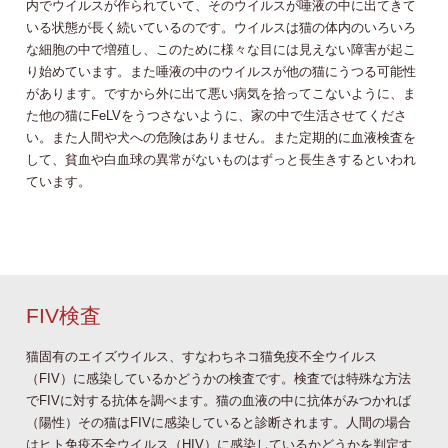
内でウイルスが作られていて、そのウイルスが唾液の中に出てきて
いる状態が長く続いているのです。ウイルスは猫の体内のいろいろ
な細胞の中で増殖し、このために様々な目には見えない障害が起こ
り始めています。また唾液の中のウイルスが他の猫にうつる可能性
があります。ですから外に出て悪い病気を拾ってこないように、ま
た他の猫にFeLVをうつさないように、家の中で生活させてくださ
い。また人間や犬への危険はありません。また定期的に血液検査を
して、貧血や白血球の異常がないものはずっと長生きするといわれ
ています。
FIV検査
猫固有のエイズウイルス、すなわちネコ猫免疫不全ウイルス
（FIV）に感染しているかどうかの検査です。検査では特殊な方法
でFIVに対する抗体を調べます。猫の血液の中に抗体がみつかれば
（陽性）その猫はFIVに感染していると診断されます。人間の場合
はヒト免疫不全ウイルス（HIV）に感染しているかどうかを判定す