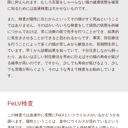
限に抑えられます。むしろ言葉をしゃべらない猫の健康状態を確実
に知るためには血液検査は欠かせないものです。
また、検査が陽性に出たからといってその猫がすぐ死ぬということ
ではありません。そのほかいろいろな検査をして病気の状態を的確
につかんでおけば、常に治療の面で先手を打つことができ、結果的
に長生きさせることができると思われるからです。事実、対症療法
を行うことによって多くの猫が苦しみから解放され、長期間生存し
ています。早くから診断結果を知っていて、十分注意しながら飼っ
たり、あるいは正しい対症療法を早めに行えばその猫の寿命が延び
る確率が高いのです。ですから、少しでも寿命が延びるよう、少し
でも苦痛が和らぐよう、そのような考えで検査をお勧めしていま
す。
FeLV検査
この検査では血液中に実際にFeLVというウイルスがいるかどうかを
調べます。陽性ということは、血中にウイルスが流れているという
意味です。1回の検査で陽性の結果が出ても持続感染とは限らない